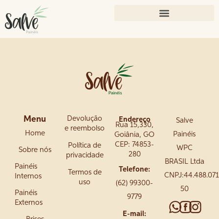
Menu
Devolução
Endereço
Salve
Rua 15,330,
e reembolso
Home
Painéis
Goiânia, GO
CEP: 74853-
Política de
WPC
Sobre nós
280
privacidade
BRASIL Ltda
Painéis
Telefone:
Termos de
CNPJ:44.488.07
Internos
uso
(62) 99300-
50
Painéis
9779
Externos
E-mail: